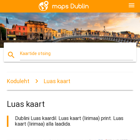
menu
search
Kaartide otsing
Koduleht
Luas kaart
Luas kaart
Dublini Luas kaardil. Luas kaart (Iirimaa) print. Luas
kaart (Iirimaa) alla laadida.