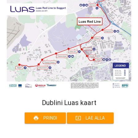
Dublini Luas kaart
print
system_update_alt
PRINDI
LAE ALLA