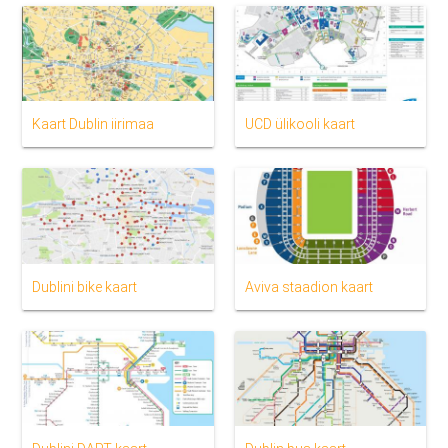
Kaart Dublin iirimaa
UCD ülikooli kaart
Dublini bike kaart
Aviva staadion kaart