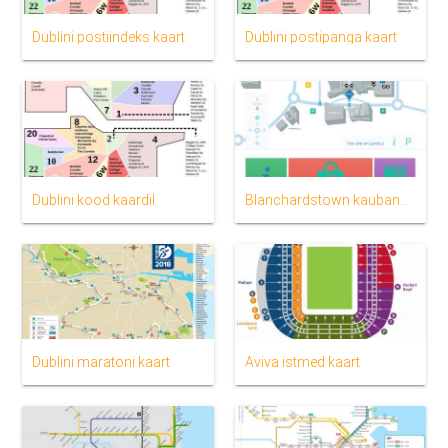
Dublini postiindeks kaart
Dublini postipanga kaart
Dublini kood kaardil
Blanchardstown kaubanduskeskus kaart
Dublini maratoni kaart
Aviva istmed kaart