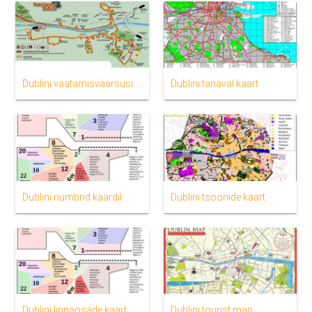
Dublini vaatamisväärsusi kaardil
Dublini tänaval kaart
Dublini numbrid kaardil
Dublini tsoonide kaart
Dublini linnaosade kaart
Dublini tourist map